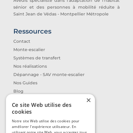
Avedis spécialiste dans l’adaptation de l’habitat
sénior et des personnes à mobilité réduite à
Saint Jean de Védas - Montpellier Métropole
Ressources
Contact
Monte-escalier
Systèmes de transfert
Nos réalisations
Dépannage - SAV monte-escalier
Nos Guides
Blog
×
Ce site Web utilise des
Contact
cookies
Avedis
Notre site Web utilise des cookies pour
améliorer l'expérience utilisateur. En
14 route de Montpellier
utilisant notre site Web, vous acceptez tous