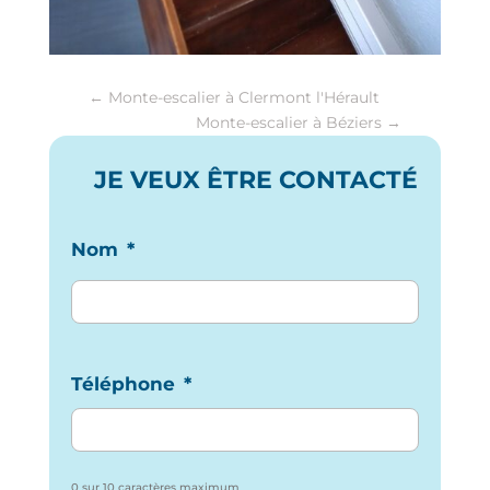
←
Monte-escalier à Clermont l'Hérault
Monte-escalier à Béziers
→
JE VEUX ÊTRE CONTACTÉ
Nom
*
Téléphone
*
0 sur 10 caractères maximum