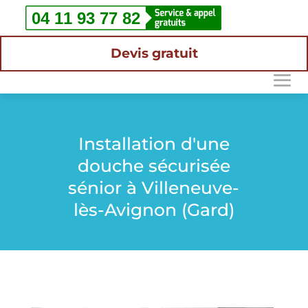
Devis gratuit
Installation d'une
douche sécurisée
sénior à Villeneuve-
lès-Avignon (Gard)