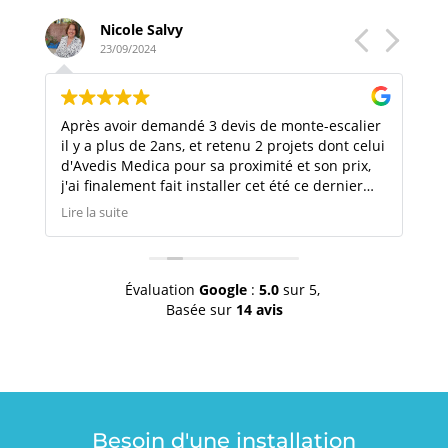
Nicole Salvy
23/09/2024
at à
Après avoir demandé 3 devis de monte-escalier
Très
ur
il y a plus de 2ans, et retenu 2 projets dont celui
De l
et
d'Avedis Medica pour sa proximité et son prix,
pour
j'ai finalement fait installer cet été ce dernier
de m
pour bénéficier de ces 2 avantages. En plus, j'ai
temp
Lire la suite
Lire 
 et
aussi aimé la disponibilité et la célérité de
conf
Vincent Martinez comme la rapidité et
Ma G
l'amabilité du technicien monteur.
util
La bonne surprise a été, une fois " à bord "
vra
Évaluation
Google
:
5.0
sur 5,
i
l'intelligence de ce petit robot qui tourne à bon
Basée sur
14 avis
escient et sait se positionner juste où je dois
descendre ! Bravo !
Besoin d'une installation