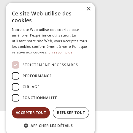
14 route de Montpellier
×
Ce site Web utilise des
34430 SAINT-JEAN-DE-VEDAS
cookies
Notre site Web utilise des cookies pour
04 11 93 77 82
améliorer l'expérience utilisateur. En
utilisant notre site Web, vous acceptez tous
les cookies conformément à notre Politique
relative aux cookies.
En savoir plus
STRICTEMENT NÉCESSAIRES
PERFORMANCE
CIBLAGE
FONCTIONNALITÉ
ACCEPTER TOUT
REFUSER TOUT
AFFICHER LES DÉTAILS