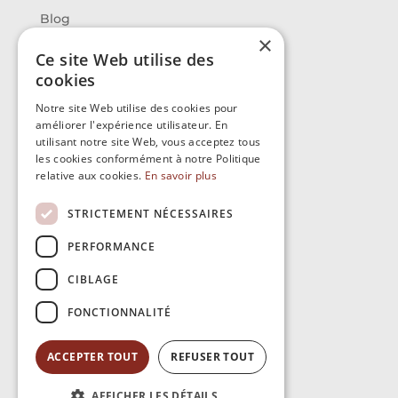
Blog
×
Ce site Web utilise des
Contact
cookies
Avedis
Notre site Web utilise des cookies pour
améliorer l'expérience utilisateur. En
14 route de Montpellier
utilisant notre site Web, vous acceptez tous
34430 SAINT-JEAN-DE-VEDAS
les cookies conformément à notre Politique
relative aux cookies.
En savoir plus
04 11 93 77 82
STRICTEMENT NÉCESSAIRES
PERFORMANCE
CIBLAGE
FONCTIONNALITÉ
ACCEPTER TOUT
REFUSER TOUT
AFFICHER LES DÉTAILS