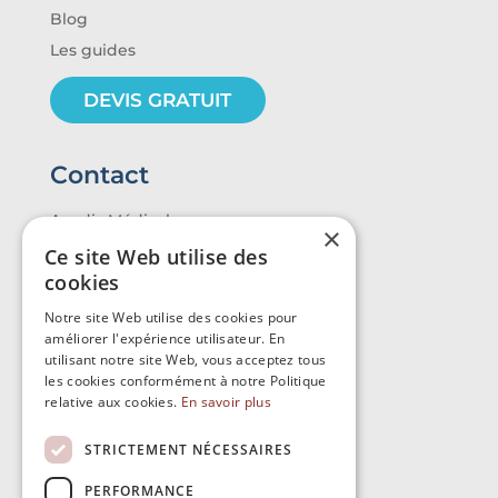
Blog
Les guides
DEVIS GRATUIT
Contact
Avedis Médical
×
14 route de Montpellier
Ce site Web utilise des
cookies
34430 SAINT-JEAN-DE-VEDAS
Notre site Web utilise des cookies pour
améliorer l'expérience utilisateur. En
04 11 93 77 82
utilisant notre site Web, vous acceptez tous
les cookies conformément à notre Politique
relative aux cookies.
En savoir plus
STRICTEMENT NÉCESSAIRES
PERFORMANCE