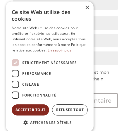
×
Ce site Web utilise des
cookies
Notre site Web utilise des cookies pour
améliorer l'expérience utilisateur. En
utilisant notre site Web, vous acceptez tous
les cookies conformément à notre Politique
relative aux cookies.
En savoir plus
STRICTEMENT NÉCESSAIRES
Enregistrer mon nom, mon e-mail et mon
PERFORMANCE
site dans le navigateur pour mon prochain
CIBLAGE
commentaire.
FONCTIONNALITÉ
ACCEPTER TOUT
REFUSER TOUT
AFFICHER LES DÉTAILS