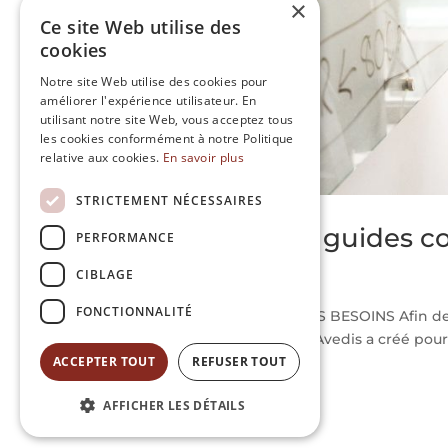
×
Ce site Web utilise des
cookies
Notre site Web utilise des cookies pour
améliorer l'expérience utilisateur. En
utilisant notre site Web, vous acceptez tous
les cookies conformément à notre Politique
relative aux cookies.
En savoir plus
STRICTEMENT NÉCESSAIRES
Avedis présente ses guides co
PERFORMANCE
Fév 18, 2022
|
0 commentaires
CIBLAGE
FONCTIONNALITÉ
LES GUIDES, POUR REPONDRE A VOS BESOINS Afin de v
d’autonomie qui vous sera adaptée, Avedis a créé pour
importants, pratiques et...
ACCEPTER TOUT
REFUSER TOUT
AFFICHER LES DÉTAILS