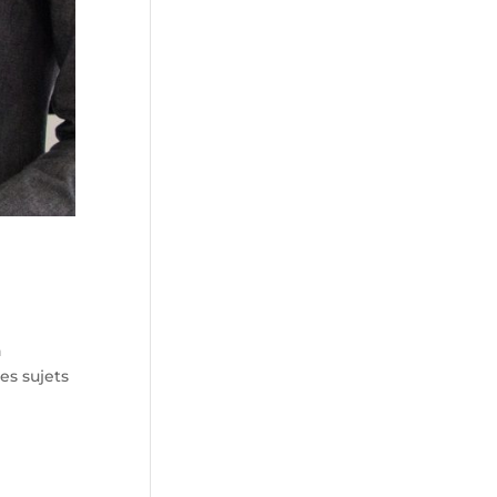
n
es sujets