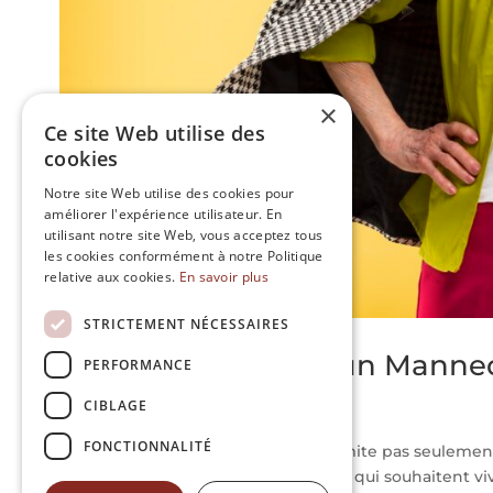
×
Ce site Web utilise des
cookies
Notre site Web utilise des cookies pour
améliorer l'expérience utilisateur. En
utilisant notre site Web, vous acceptez tous
les cookies conformément à notre Politique
relative aux cookies.
En savoir plus
STRICTEMENT NÉCESSAIRES
Comment Devenir un Mannequ
PERFORMANCE
Juin 29, 2023
|
0 commentaires
CIBLAGE
FONCTIONNALITÉ
Le monde du mannequinat ne se limite pas seulement a
d’opportunités s’ouvrent aux séniors qui souhaitent vi