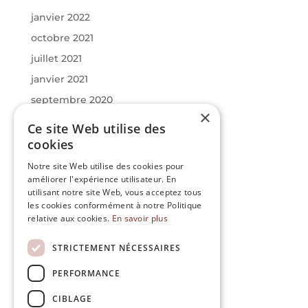
janvier 2022
octobre 2021
juillet 2021
janvier 2021
septembre 2020
×
juin 2020
Ce site Web utilise des
mars 2020
cookies
janvier 2020
Notre site Web utilise des cookies pour
améliorer l'expérience utilisateur. En
utilisant notre site Web, vous acceptez tous
Catégories
les cookies conformément à notre Politique
Actualités
relative aux cookies.
En savoir plus
Infos
STRICTEMENT NÉCESSAIRES
Uncategorized
PERFORMANCE
Méta
CIBLAGE