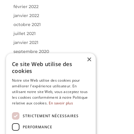
février 2022
janvier 2022
octobre 2021
juillet 2021
janvier 2021
septembre 2020
×
juin 2020
Ce site Web utilise des
mars 2020
cookies
janvier 2020
Notre site Web utilise des cookies pour
améliorer l'expérience utilisateur. En
utilisant notre site Web, vous acceptez tous
Catégories
les cookies conformément à notre Politique
Actualités
relative aux cookies.
En savoir plus
Infos
STRICTEMENT NÉCESSAIRES
Uncategorized
PERFORMANCE