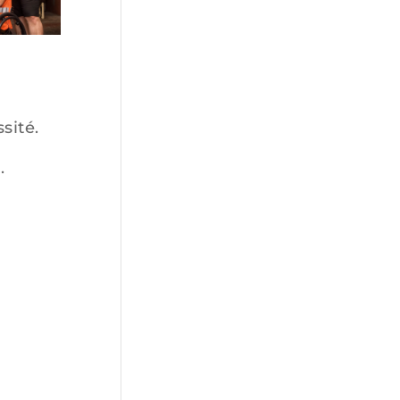
sité.
.