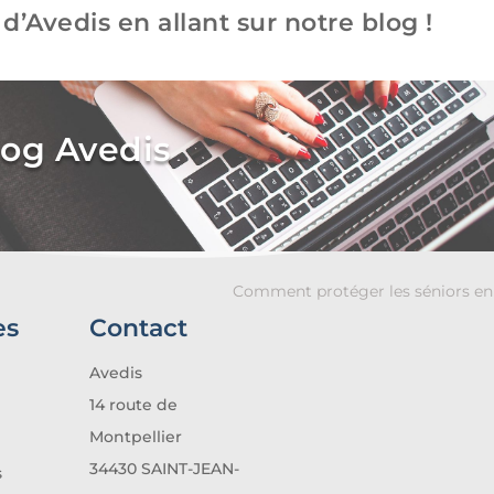
 d’Avedis en allant sur notre blog !
log Avedis
Comment protéger les séniors en 
es
Contact
Avedis
14 route de
Montpellier
34430 SAINT-JEAN-
s