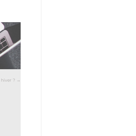
hiver ?
→