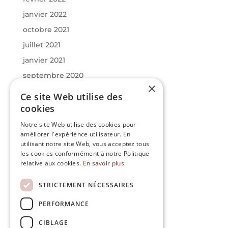
janvier 2022
octobre 2021
juillet 2021
janvier 2021
septembre 2020
×
juin 2020
Ce site Web utilise des
mars 2020
cookies
janvier 2020
Notre site Web utilise des cookies pour
améliorer l'expérience utilisateur. En
utilisant notre site Web, vous acceptez tous
Catégories
les cookies conformément à notre Politique
Actualités
relative aux cookies.
En savoir plus
Infos
STRICTEMENT NÉCESSAIRES
Uncategorized
PERFORMANCE
Méta
CIBLAGE